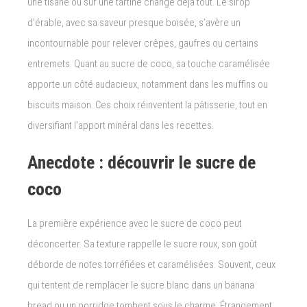
une tisane ou sur une tartine change déjà tout. Le sirop
d’érable, avec sa saveur presque boisée, s’avère un
incontournable pour relever crêpes, gaufres ou certains
entremets. Quant au sucre de coco, sa touche caramélisée
apporte un côté audacieux, notamment dans les muffins ou
biscuits maison. Ces choix réinventent la pâtisserie, tout en
diversifiant l’apport minéral dans les recettes.
Anecdote : découvrir le sucre de
coco
La première expérience avec le sucre de coco peut
déconcerter. Sa texture rappelle le sucre roux, son goût
déborde de notes torréfiées et caramélisées. Souvent, ceux
qui tentent de remplacer le sucre blanc dans un banana
bread ou un porridge tombent sous le charme. Étrangement,