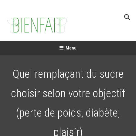
Skip
To
Content
Bienfaits plantes
Apports nutritionnels et vertus thérapeutiques des plantes
Menu
Quel remplaçant du sucre
choisir selon votre objectif
(perte de poids, diabète,
plaisir)